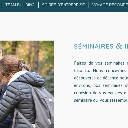
TEAM BUILDING
SOIRÉE D’ENTREPRISE
VOYAGE RÉCOMPE
&
SÉMINAIRES
I
Faites de vos séminaires 
Insólito. Nous concevons
découverte et détente pour 
environs, nos séminaires s
cohésion de vos équipes et
séminaire qui vous ressemble